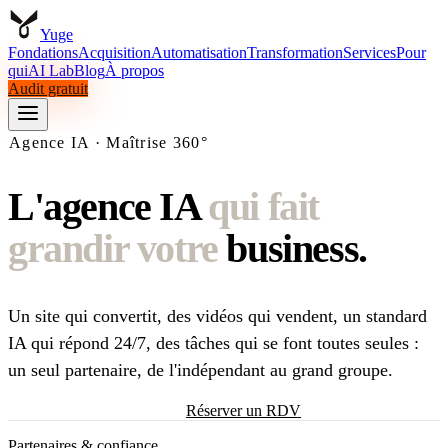
Yuge
Fondations
Acquisition
Automatisation
Transformation
Services
Pour
qui
AI Lab
Blog
À propos
Audit gratuit
Fondations
Acquisition
Automatisation
Transformation
Services
Pour
Agence IA · Maîtrise 360°
qui
AI Lab
Blog
À propos
Audit gratuit
L'agence IA
qui fait
grandir votre
business.
Un site qui convertit, des vidéos qui vendent, un standard
IA qui répond 24/7, des tâches qui se font toutes seules :
un seul partenaire, de l'indépendant au grand groupe.
Demander mon audit gratuit
Réserver un RDV
Partenaires & confiance