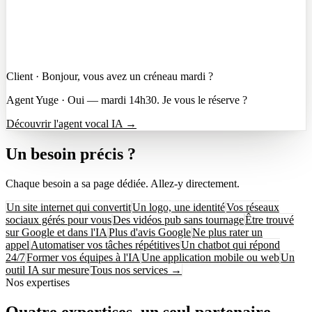
Client
·
Bonjour,
vous
avez
un
créneau
mardi
?
Agent Yuge
·
Oui
—
mardi
14h30.
Je
vous
le
réserve
?
Découvrir l'agent vocal IA
→
Un besoin précis ?
Chaque besoin a sa page dédiée. Allez-y directement.
Un site internet qui convertit
Un logo, une identité
Vos réseaux
sociaux gérés pour vous
Des vidéos pub sans tournage
Être trouvé
sur Google et dans l'IA
Plus d'avis Google
Ne plus rater un
appel
Automatiser vos tâches répétitives
Un chatbot qui répond
24/7
Former vos équipes à l'IA
Une application mobile ou web
Un
outil IA sur mesure
Tous nos services
→
Nos expertises