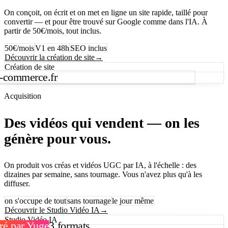
On conçoit, on écrit et on met en ligne un site rapide, taillé pour
convertir — et pour être trouvé sur Google comme dans l'IA. À
partir de 50€/mois, tout inclus.
50€/mois
V1 en 48h
SEO inclus
Découvrir la création de site
→
Création de site
e-commerce.fr
Acquisition
Des vidéos qui vendent — on les
génère pour vous.
On produit vos créas et vidéos UGC par IA, à l'échelle : des
dizaines par semaine, sans tournage. Vous n'avez plus qu'à les
diffuser.
on s'occupe de tout
sans tournage
le jour même
Découvrir le Studio Vidéo IA
→
Studio Vidéo IA
ré par Yuge
3 formats