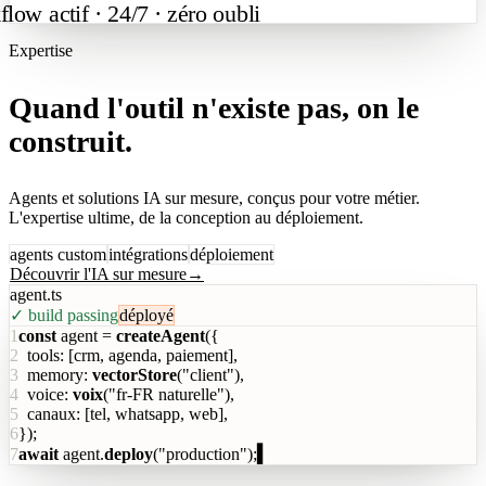
low actif · 24/7 · zéro oubli
Expertise
Quand l'outil n'existe pas, on le
construit.
Agents et solutions IA sur mesure, conçus pour votre métier.
L'expertise ultime, de la conception au déploiement.
agents custom
intégrations
déploiement
Découvrir l'IA sur mesure
→
agent.ts
✓ build passing
déployé
1
const
 agent = 
createAgent
({
2
  tools: [crm, agenda, paiement],
3
  memory: 
vectorStore
(
"client"
),
4
  voice: 
voix
(
"fr-FR naturelle"
),
5
  canaux: [tel, whatsapp, web],
6
});
7
await
 agent.
deploy
(
"production"
);
▍