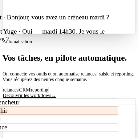
t
·
Bonjour,
vous
avez
un
créneau
mardi
?
t Yuge
·
Oui
—
mardi
14h30.
Je
vous
le
ve
?
Automatisation
Vos tâches, en pilote automatique.
On connecte vos outils et on automatise relances, saisie et reporting.
Vous récupérez des heures chaque semaine.
relances
CRM
reporting
Découvrir les workflows
→
Workflows
encheur
hir
M
nce