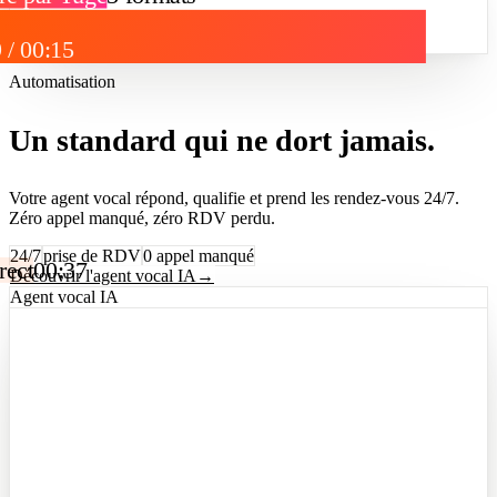
 / 00:15
Automatisation
Un standard qui ne dort jamais.
Votre agent vocal répond, qualifie et prend les rendez-vous 24/7.
Zéro appel manqué, zéro RDV perdu.
24/7
prise de RDV
0 appel manqué
rect
00:37
Découvrir l'agent vocal IA
→
Agent vocal IA