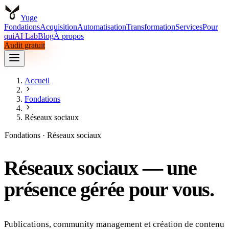
Yuge
Fondations
Acquisition
Automatisation
Transformation
Services
Pour
qui
AI Lab
Blog
À propos
Audit gratuit
Fondations
Acquisition
Automatisation
Transformation
Services
Pour
qui
AI Lab
Accueil
Blog
À propos
Audit gratuit
Fondations
Réseaux sociaux
Fondations · Réseaux sociaux
Réseaux sociaux — une
présence gérée pour vous.
Publications, community management et création de contenu